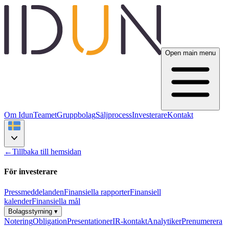
Open main menu
Om Idun
Teamet
Gruppbolag
Säljprocess
Investerare
Kontakt
←
Tillbaka till hemsidan
För investerare
Pressmeddelanden
Finansiella rapporter
Finansiell
kalender
Finansiella mål
Bolagsstyrning
▾
Notering
Obligation
Presentationer
IR-kontakt
Analytiker
Prenumerera