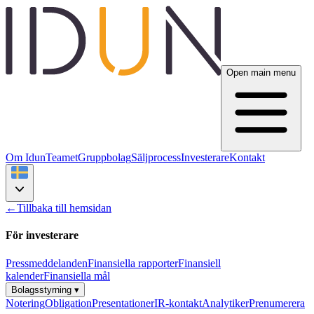
Open main menu
Om Idun
Teamet
Gruppbolag
Säljprocess
Investerare
Kontakt
←
Tillbaka till hemsidan
För investerare
Pressmeddelanden
Finansiella rapporter
Finansiell
kalender
Finansiella mål
Bolagsstyrning
▾
Notering
Obligation
Presentationer
IR-kontakt
Analytiker
Prenumerera