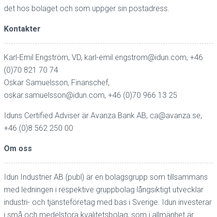
det hos bolaget och som uppger sin postadress.
Kontakter
Karl-Emil Engström, VD,
karl-emil.engstrom@idun.com
, +46
(0)70 821 70 74
Oskar Samuelsson, Finanschef,
oskar.samuelsson@idun.com
, +46 (0)70 966 13 25
Iduns Certified Adviser är Avanza Bank AB,
ca@avanza.se
,
+46 (0)8 562 250 00
Om oss
Idun Industrier AB (publ) är en bolagsgrupp som tillsammans
med ledningen i respektive gruppbolag långsiktigt utvecklar
industri- och tjänsteföretag med bas i Sverige. Idun investerar
i små och medelstora kvalitetsbolag, som i allmänhet är