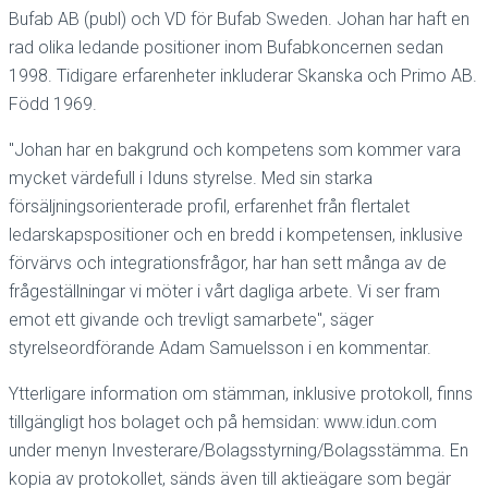
Bufab AB (publ) och VD för Bufab Sweden. Johan har haft en
rad olika ledande positioner inom Bufabkoncernen sedan
1998. Tidigare erfarenheter inkluderar Skanska och Primo AB.
Född 1969.
"Johan har en bakgrund och kompetens som kommer vara
mycket värdefull i Iduns styrelse. Med sin starka
försäljningsorienterade profil, erfarenhet från flertalet
ledarskapspositioner och en bredd i kompetensen, inklusive
förvärvs och integrationsfrågor, har han sett många av de
frågeställningar vi möter i vårt dagliga arbete. Vi ser fram
emot ett givande och trevligt samarbete", säger
styrelseordförande Adam Samuelsson i en kommentar.
Ytterligare information om stämman, inklusive protokoll, finns
tillgängligt hos bolaget och på hemsidan:
www.idun.com
under menyn Investerare/Bolagsstyrning/Bolagsstämma. En
kopia av protokollet, sänds även till aktieägare som begär