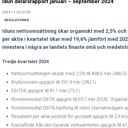
Idun delårsrapport januari – september 2024
2024-11-05 07:00
REGULATORISK
Iduns nettoomsättning ökar organiskt med 2,5% och E
per aktie i kvartalet ökar med 19,6% jämfört med 20
investera i några av landets finaste små och medelst
Tredje kvartalet 2024
Nettoomsättningen ökade med 2,5% till 498,6 mkr (486,5). O
Bruttovinsten uppgick till 291,9 mkr (280,1)
EBITDA uppgick till 81,1 mkr (75,1)
Rörelseresultat EBITA uppgick till 69,7 mkr (63,8). Organisk 
Rörelseresultat EBITA hänförlig till Iduns stamaktieägare up
Resultatet per aktie justerat för goodwill uppgick till 2,9 kro
Kassaflöde från den löpande verksamheten uppgick till 41,