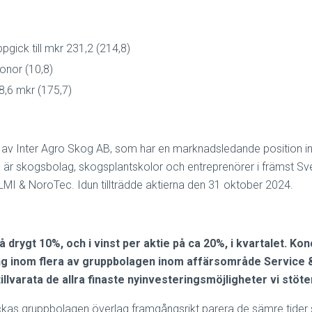
pgick till mkr 231,2 (214,8)
ronor (10,8)
8,6 mkr (175,7)
% av Inter Agro Skog AB, som har en marknadsledande position 
na är skogsbolag, skogsplantskolor och entreprenörer i främst S
ll LMI & NoroTec. Idun tillträdde aktierna den 31 oktober 2024.
på drygt 10%, och i vinst per aktie på ca 20%, i kvartalet. K
ing inom flera av gruppbolagen inom affärsområde Service &
tillvarata de allra finaste nyinvesteringsmöjligheter vi stöte
as gruppbolagen överlag framgångsrikt parera de sämre tider s