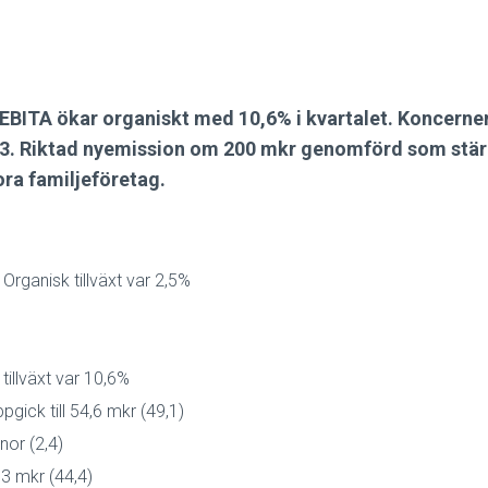
BITA ökar organiskt med 10,6% i kvartalet. Koncernens
23. Riktad nyemission om 200 mkr genomförd som stärk
ora familjeföretag.
rganisk tillväxt var 2,5%
tillväxt var 10,6%
pgick till 54,6 mkr (49,1)
nor (2,4)
3 mkr (44,4)