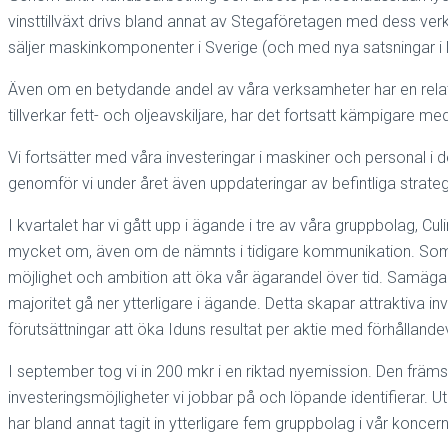
vinsttillväxt drivs bland annat av Stegaföretagen med dess ve
säljer maskinkomponenter i Sverige (och med nya satsningar i
Även om en betydande andel av våra verksamheter har en relati
tillverkar fett- och oljeavskiljare, har det fortsatt kämpigare m
Vi fortsätter med våra investeringar i maskiner och personal i 
genomför vi under året även uppdateringar av befintliga strategi
I kvartalet har vi gått upp i ägande i tre av våra gruppbolag, C
mycket om, även om de nämnts i tidigare kommunikation. Som beka
möjlighet och ambition att öka vår ägarandel över tid. Samäga
majoritet gå ner ytterligare i ägande. Detta skapar attraktiva 
förutsättningar att öka Iduns resultat per aktie med förhållande
I september tog vi in 200 mkr i en riktad nyemission. Den frä
investeringsmöjligheter vi jobbar på och löpande identifierar. U
har bland annat tagit in ytterligare fem gruppbolag i vår konc