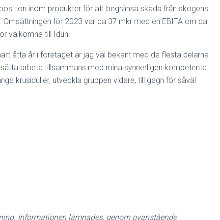
e position inom produkter för att begränsa skada från skogens
ige. Omsättningen för 2023 var ca 37 mkr med en EBITA om ca
or välkomna till Idun!
snart åtta år i företaget är jag väl bekant med de flesta delarna
ortsätta arbeta tillsammans med mina synnerligen kompetenta
 krusiduller, utveckla gruppen vidare, till gagn för såväl
ordning. Informationen lämnades, genom ovanstående