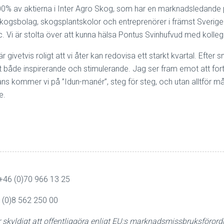
i 100% av aktierna i Inter Agro Skog, som har en marknadsledand
r skogsbolag, skogsplantskolor och entreprenörer i främst Sver
ec. Vi är stolta över att kunna hälsa Pontus Svinhufvud med kolleg
givetvis roligt att vi åter kan redovisa ett starkt kvartal. Efter 
gt både inspirerande och stimulerande. Jag ser fram emot att f
kommer vi på ”Idun-manér”, steg för steg, och utan alltför många
e.
 +46 (0)70 966 13 25
6 (0)8 562 250 00
r skyldigt att offentliggöra enligt EU:s marknadsmissbruksför