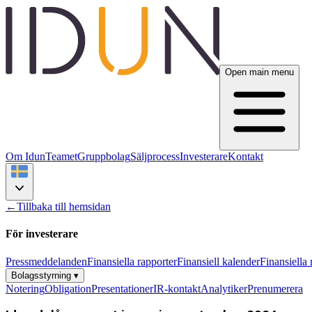
Open main menu
Om Idun
Teamet
Gruppbolag
Säljprocess
Investerare
Kontakt
←
Tillbaka till hemsidan
För investerare
Pressmeddelanden
Finansiella rapporter
Finansiell kalender
Finansiella
Bolagsstyrning
▾
Notering
Obligation
Presentationer
IR-kontakt
Analytiker
Prenumerera