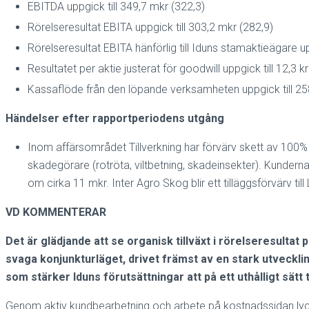
EBITDA uppgick till 349,7 mkr (322,3)
Rörelseresultat EBITA uppgick till 303,2 mkr (282,9)
Rörelseresultat EBITA hänförlig till Iduns stamaktieägare up
Resultatet per aktie justerat för goodwill uppgick till 12,3 k
Kassaflöde från den löpande verksamheten uppgick till 25
Händelser efter rapportperiodens utgång
Inom affärsområdet Tillverkning har förvärv skett av 100
skadegörare (rotröta, viltbetning, skadeinsekter). Kunder
om cirka 11 mkr. Inter Agro Skog blir ett tilläggsförvärv ti
VD KOMMENTERAR
Det är glädjande att se organisk tillväxt i rörelseresultat 
svaga konjunkturläget, drivet främst av en stark utveckl
som stärker Iduns förutsättningar att på ett uthålligt sätt 
Genom aktiv kundbearbetning och arbete på kostnadssidan lyck