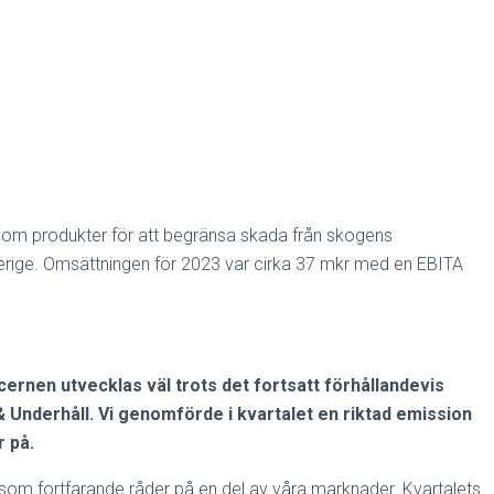
inom produkter för att begränsa skada från skogens
verige. Omsättningen för 2023 var cirka 37 mkr med en EBITA
oncernen utvecklas väl trots det fortsatt förhållandevis
 Underhåll. Vi genomförde i kvartalet en riktad emission
r på.
om fortfarande råder på en del av våra marknader. Kvartalets