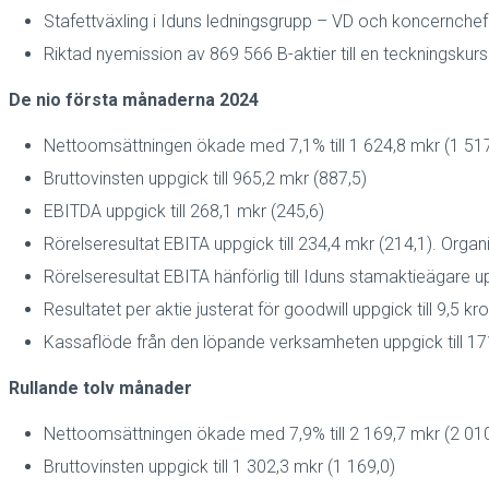
Stafettväxling i Iduns ledningsgrupp – VD och koncernchef
Riktad nyemission av 869 566 B-aktier till en teckningsku
De nio första månaderna 2024
Nettoomsättningen ökade med 7,1% till 1 624,8 mkr (1 517,8
Bruttovinsten uppgick till 965,2 mkr (887,5)
EBITDA uppgick till 268,1 mkr (245,6)
Rörelseresultat EBITA uppgick till 234,4 mkr (214,1). Organi
Rörelseresultat EBITA hänförlig till Iduns stamaktieägare up
Resultatet per aktie justerat för goodwill uppgick till 9,5 kro
Kassaflöde från den löpande verksamheten uppgick till 17
Rullande tolv månader
Nettoomsättningen ökade med 7,9% till 2 169,7 mkr (2 010
Bruttovinsten uppgick till 1 302,3 mkr (1 169,0)