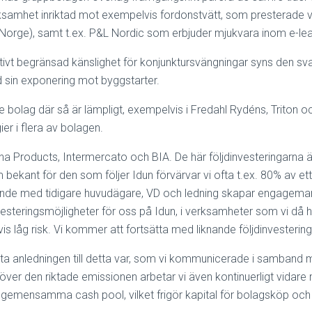
rksamhet inriktad mot exempelvis fordonstvätt, som presterade 
 Norge), samt t.ex. P&L Nordic som erbjuder mjukvara inom e-lea
vt begränsad känslighet för konjunktursvängningar syns den sva
ed sin exponering mot byggstarter.
de bolag där så är lämpligt, exempelvis i Fredahl Rydéns, Triton
er i flera av bolagen.
ulina Products, Intermercato och BIA. De här följdinvesteringarna 
nt för den som följer Idun förvärvar vi ofta t.ex. 80% av ett bol
nde med tidigare huvudägare, VD och ledning skapar engagemang o
investeringsmöjligheter för oss på Idun, i verksamheter som vi d
vis låg risk. Vi kommer att fortsätta med liknande följdinvesterin
msta anledningen till detta var, som vi kommunicerade i samband 
töver den riktade emissionen arbetar vi även kontinuerligt vidare
erngemensamma cash pool, vilket frigör kapital för bolagsköp oc