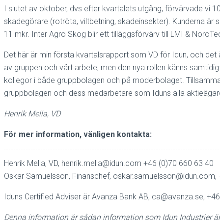
I slutet av oktober, dvs efter kvartalets utgång, förvärvade v
skadegörare (rotröta, viltbetning, skadeinsekter). Kunderna ä
11 mkr. Inter Agro Skog blir ett tilläggsförvärv till LMI & NoroT
Det här är min första kvartalsrapport som VD för Idun, och det är 
av gruppen och vårt arbete, men den nya rollen känns samtidi
kollegor i både gruppbolagen och på moderbolaget. Tillsammans 
gruppbolagen och dess medarbetare som Iduns alla aktieägar
Henrik Mella, VD
För mer information, vänligen kontakta:
Henrik Mella, VD,
henrik.mella@idun.com
+46 (0)70 660 63 40
Oskar Samuelsson, Finanschef,
oskar.samuelsson@idun.com
,
Iduns Certified Adviser är Avanza Bank AB,
ca@avanza.se
, +4
Denna information är sådan information som Idun Industrier ä