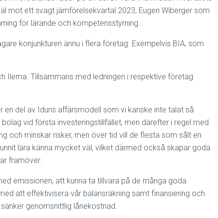
väl mot ett svagt jämförelsekvartal 2023, Eugen Wiberger som
rning för lärande och kompetensstyrning.
gare konjunkturen ännu i flera företag. Exempelvis BIA, som
 och Ilema. Tillsammans med ledningen i respektive företag
är en del av Iduns affärsmodell som vi kanske inte talat så
ag vid första investeringstillfället, men därefter i regel med
ch minskar risker, men över tid vill de flesta som sålt en
å hunnit lära känna mycket väl, vilket därmed också skapar goda
gar framöver.
med emissionen, att kunna ta tillvara på de många goda
 med att effektivisera vår balansräkning samt finansiering och
h sänker genomsnittlig lånekostnad.