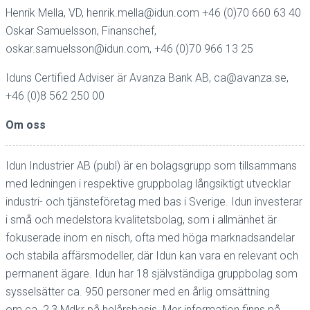
Henrik Mella, VD,
henrik.mella@idun.com
+46 (0)70 660 63 40
Oskar Samuelsson, Finanschef,
oskar.samuelsson@idun.com
, +46 (0)70 966 13 25
Iduns Certified Adviser är Avanza Bank AB,
ca@avanza.se
,
+46 (0)8 562 250 00
Om oss
Idun Industrier AB (publ) är en bolagsgrupp som tillsammans
med ledningen i respektive gruppbolag långsiktigt utvecklar
industri- och tjänsteföretag med bas i Sverige. Idun investerar
i små och medelstora kvalitetsbolag, som i allmänhet är
fokuserade inom en nisch, ofta med höga marknadsandelar
och stabila affärsmodeller, där Idun kan vara en relevant och
permanent ägare. Idun har 18 självständiga gruppbolag som
sysselsätter ca. 950 personer med en årlig omsättning
om ca. 2,3 Mdkr på helårsbasis. Mer information finns på