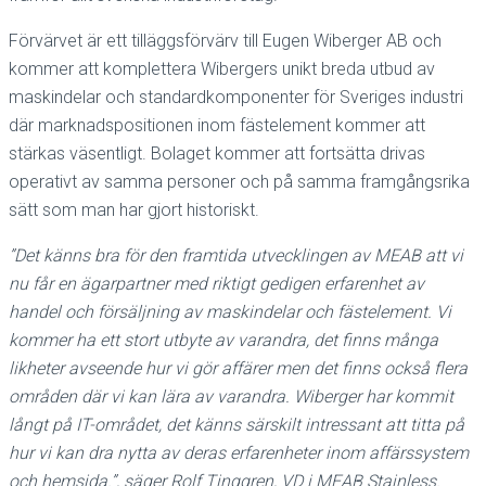
Förvärvet är ett tilläggsförvärv till Eugen Wiberger AB och
kommer att komplettera Wibergers unikt breda utbud av
maskindelar och standardkomponenter för Sveriges industri
där marknadspositionen inom fästelement kommer att
stärkas väsentligt. Bolaget kommer att fortsätta drivas
operativt av samma personer och på samma framgångsrika
sätt som man har gjort historiskt.
”Det känns bra för den framtida utvecklingen av MEAB att vi
nu får en ägarpartner med riktigt gedigen erfarenhet av
handel och försäljning av maskindelar och fästelement. Vi
kommer ha ett stort utbyte av varandra, det finns många
likheter avseende hur vi gör affärer men det finns också flera
områden där vi kan lära av varandra. Wiberger har kommit
långt på IT-området, det känns särskilt intressant att titta på
hur vi kan dra nytta av deras erfarenheter inom affärssystem
och hemsida.”, säger Rolf Tinggren, VD i MEAB Stainless.