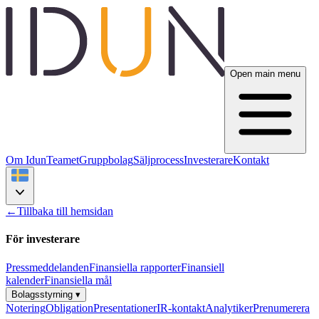
Open main menu
Om Idun
Teamet
Gruppbolag
Säljprocess
Investerare
Kontakt
←
Tillbaka till hemsidan
För investerare
Pressmeddelanden
Finansiella rapporter
Finansiell
kalender
Finansiella mål
Bolagsstyrning
▾
Notering
Obligation
Presentationer
IR-kontakt
Analytiker
Prenumerera