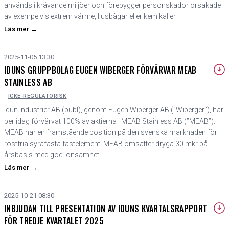
används i krävande miljöer och förebygger personskador orsakade
av exempelvis extrem värme, ljusbågar eller kemikalier.
Läs mer
→
2025-11-05 13:30
IDUNS GRUPPBOLAG EUGEN WIBERGER FÖRVÄRVAR MEAB
STAINLESS AB
ICKE-REGULATORISK
Idun Industrier AB (publ), genom Eugen Wiberger AB (”Wiberger”), har
per idag förvärvat 100% av aktierna i MEAB Stainless AB (”MEAB”).
MEAB har en framstående position på den svenska marknaden för
rostfria syrafasta fästelement. MEAB omsätter dryga 30 mkr på
årsbasis med god lönsamhet.
Läs mer
→
2025-10-21 08:30
INBJUDAN TILL PRESENTATION AV IDUNS KVARTALSRAPPORT
FÖR TREDJE KVARTALET 2025