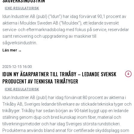
SÅGVERKSINDUSTRIN
ICKE-REGULATORISK
Idun Industrier AB (publ) (”Idun”) har idag förvärvat 90,1 procent av
aktierna i Mouldex Sweden AB (”Mouldex”), ett ledande svenskt
service- och eftermarknadsbolag med fokus på service, reservdelar
samt renovering och uppgradering av maskiner till
sågverksindustrin.
Läs mer
→
2025-12-15 16:00
IDUN NY ÄGARPARTNER TILL TRIKÅBY – LEDANDE SVENSK
PRODUCENT AV TEKNISKA TRIKÅTYGER
ICKE-REGULATORISK
Idun Industrier AB (publ) har idag förvärvat 80 procent av aktierna i
Trikåby AB, Sveriges ledande tillverkare av stickade tekniska tyger och
trikåtyger. Trikåby har sedan början av 90-talet byggt upp en ledande
ställning genom djup och bred kunskap inom fiber, material och
tillverkningsmetoder och har idag Sveriges största rundstickeri.
Produkterna används bland annat för certifierade skyddsplagg som