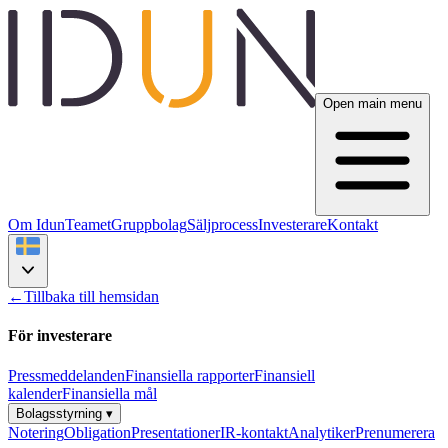
Open main menu
Om Idun
Teamet
Gruppbolag
Säljprocess
Investerare
Kontakt
←
Tillbaka till hemsidan
För investerare
Pressmeddelanden
Finansiella rapporter
Finansiell
kalender
Finansiella mål
Bolagsstyrning
▾
Notering
Obligation
Presentationer
IR-kontakt
Analytiker
Prenumerera