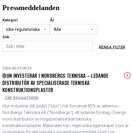
Pressmeddelanden
Kategori
År
Sök
RENSA FILTER
2026-06-29 09:25
IDUN INVESTERAR I NORDBERGS TEKNISKA – LEDANDE
DISTRIBUTÖR AV SPECIALISERADE TEKNISKA
KONSTRUKTIONSPLASTER
ICKE-REGULATORISK
Idun Industrier AB (publ) ("Idun") har förvärvat 85% av aktierna i
Nordbergs Tekniska AB ("Nordbergs"), ett ledande företag i Sverige
inom distribution av högspecialiserade tekniska
konstruktionsplaster. Materialen har i regel unika egenskaper som är
nödvändiga för det specifika användningsområdet inom t ex