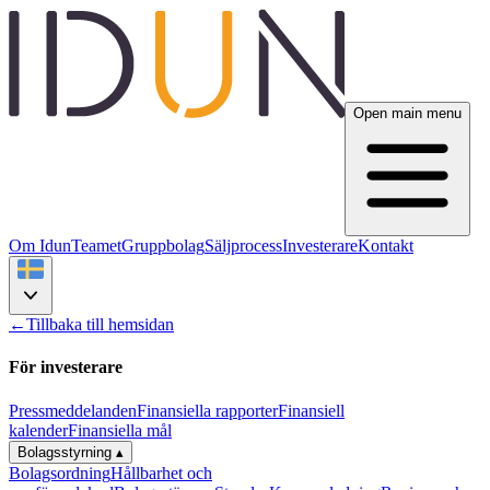
Open main menu
Om Idun
Teamet
Gruppbolag
Säljprocess
Investerare
Kontakt
←
Tillbaka till hemsidan
För investerare
Pressmeddelanden
Finansiella rapporter
Finansiell
kalender
Finansiella mål
Bolagsstyrning
▴
Bolagsordning
Hållbarhet och