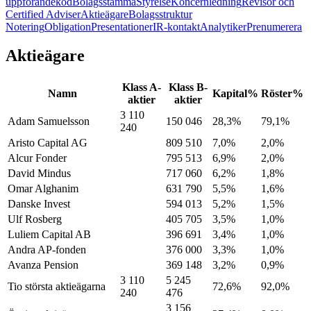
uppförandekod
Bolagsstämma
Styrelse
Koncernledning
Revisor och
Certified Adviser
Aktieägare
Bolagsstruktur
Notering
Obligation
Presentationer
IR-kontakt
Analytiker
Prenumerera
Aktieägare
Klass A-
Klass B-
Namn
Kapital%
Röster%
aktier
aktier
3 110
Adam Samuelsson
150 046
28,3%
79,1%
240
Aristo Capital AG
809 510
7,0%
2,0%
Alcur Fonder
795 513
6,9%
2,0%
David Mindus
717 060
6,2%
1,8%
Omar Alghanim
631 790
5,5%
1,6%
Danske Invest
594 013
5,2%
1,5%
Ulf Rosberg
405 705
3,5%
1,0%
Luliem Capital AB
396 691
3,4%
1,0%
Andra AP-fonden
376 000
3,3%
1,0%
Avanza Pension
369 148
3,2%
0,9%
3 110
5 245
Tio största aktieägarna
72,6%
92,0%
240
476
3 156