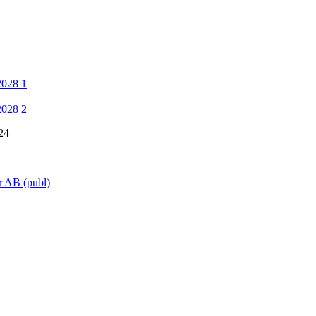
2028 1
2028 2
24
r AB (publ)