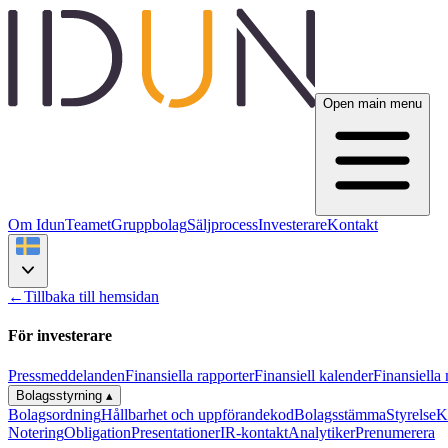
Open main menu
Om Idun
Teamet
Gruppbolag
Säljprocess
Investerare
Kontakt
←
Tillbaka till hemsidan
För investerare
Pressmeddelanden
Finansiella rapporter
Finansiell kalender
Finansiella
Bolagsstyrning
▴
Bolagsordning
Hållbarhet och uppförandekod
Bolagsstämma
Styrelse
K
Notering
Obligation
Presentationer
IR-kontakt
Analytiker
Prenumerera