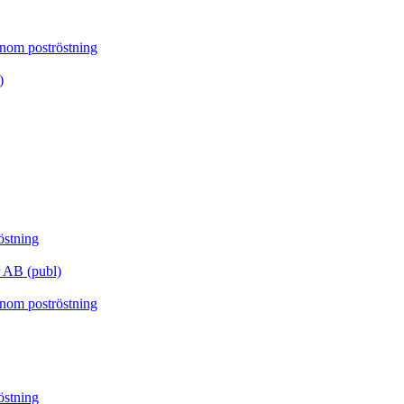
enom poströstning
)
östning
r AB (publ)
enom poströstning
östning