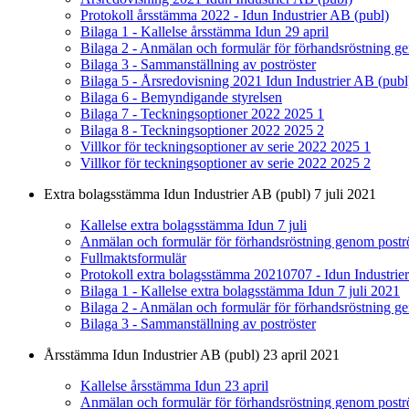
Protokoll årsstämma 2022 - Idun Industrier AB (publ)
Bilaga 1 - Kallelse årsstämma Idun 29 april
Bilaga 2 - Anmälan och formulär för förhandsröstning g
Bilaga 3 - Sammanställning av poströster
Bilaga 5 - Årsredovisning 2021 Idun Industrier AB (publ
Bilaga 6 - Bemyndigande styrelsen
Bilaga 7 - Teckningsoptioner 2022 2025 1
Bilaga 8 - Teckningsoptioner 2022 2025 2
Villkor för teckningsoptioner av serie 2022 2025 1
Villkor för teckningsoptioner av serie 2022 2025 2
Extra bolagsstämma Idun Industrier AB (publ) 7 juli 2021
Kallelse extra bolagsstämma Idun 7 juli
Anmälan och formulär för förhandsröstning genom postr
Fullmaktsformulär
Protokoll extra bolagsstämma 20210707 - Idun Industrie
Bilaga 1 - Kallelse extra bolagsstämma Idun 7 juli 2021
Bilaga 2 - Anmälan och formulär för förhandsröstning g
Bilaga 3 - Sammanställning av poströster
Årsstämma Idun Industrier AB (publ) 23 april 2021
Kallelse årsstämma Idun 23 april
Anmälan och formulär för förhandsröstning genom postr