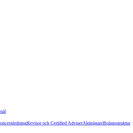
 mål
oncernledning
Revisor och Certified Adviser
Aktieägare
Bolagsstruktur