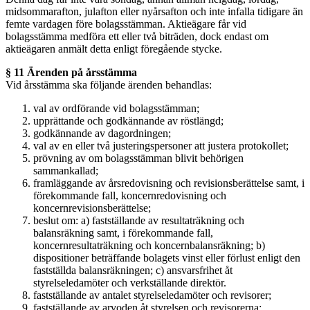
midsommarafton, julafton eller nyårsafton och inte infalla tidigare än
femte vardagen före bolagsstämman. Aktieägare får vid
bolagsstämma medföra ett eller två biträden, dock endast om
aktieägaren anmält detta enligt föregående stycke.
§ 11 Ärenden på årsstämma
Vid årsstämma ska följande ärenden behandlas:
val av ordförande vid bolagsstämman;
upprättande och godkännande av röstlängd;
godkännande av dagordningen;
val av en eller två justeringspersoner att justera protokollet;
prövning av om bolagsstämman blivit behörigen
sammankallad;
framläggande av årsredovisning och revisionsberättelse samt, i
förekommande fall, koncernredovisning och
koncernrevisionsberättelse;
beslut om: a) fastställande av resultaträkning och
balansräkning samt, i förekommande fall,
koncernresultaträkning och koncernbalansräkning; b)
dispositioner beträffande bolagets vinst eller förlust enligt den
fastställda balansräkningen; c) ansvarsfrihet åt
styrelseledamöter och verkställande direktör.
fastställande av antalet styrelseledamöter och revisorer;
fastställande av arvoden åt styrelsen och revisorerna;