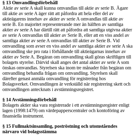
§ 13 Omvandlingsförbehåll
Aktie av serie A skall kunna omvandlas till aktie av serie B. Ägare
till aktie av serie A äger rätt att påfordra att hela eller del av
aktieägarens innehav av aktier av serie A omvandlas till aktie av
serie B. En majoritet representerande mer än hälften av samtliga
aktier av serie A har därtill rätt att påfordra att samtliga utgivna aktier
av serie A omvandlas till aktier av Serie B, eller att en viss andel av
samtliga aktier av serie A omvandlas till aktier av Serie B. Vid
omvandling som avser en viss andel av samtliga aktier av serie A ska
omvandling ske pro rata i förhållande till aktieägarnas innehav av
aktier av Serie A. Begäran om omvandling skall göras skriftligen till
bolagets styrelse. Därvid skall anges det antal aktier av serie A som
önskas omvandlas. Styrelsen ska inom tre månader från begäran om
omvandling behandla frågan om omvandling. Styrelsen skall
därefter genast anmäla omvandling för registrering hos
Bolagsverket. Omvandlingen är verkställd när registrering skett och
omvandlingen antecknats i avstämningsregistret.
§ 14 Avstämningsförbehåll
Bolagets aktier ska vara registrerade i ett avstämningsregister enligt
lagen (1998:1479) om värdepapperscentraler och kontoföring av
finansiella instrument.
§ 15 Fullmaktsinsamling, poströstning och utomståendes
närvaro vid bolagsstämma