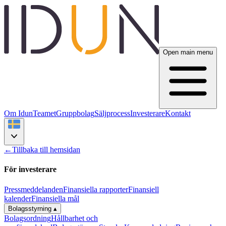
Open main menu
Om Idun
Teamet
Gruppbolag
Säljprocess
Investerare
Kontakt
←
Tillbaka till hemsidan
För investerare
Pressmeddelanden
Finansiella rapporter
Finansiell
kalender
Finansiella mål
Bolagsstyrning
▴
Bolagsordning
Hållbarhet och