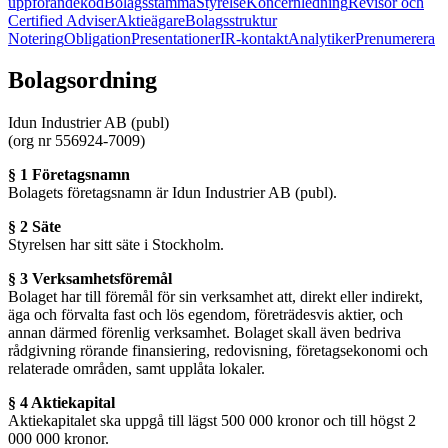
uppförandekod
Bolagsstämma
Styrelse
Koncernledning
Revisor och
Certified Adviser
Aktieägare
Bolagsstruktur
Notering
Obligation
Presentationer
IR-kontakt
Analytiker
Prenumerera
Bolagsordning
Idun Industrier AB (publ)
(org nr 556924-7009)
§ 1 Företagsnamn
Bolagets företagsnamn är Idun Industrier AB (publ).
§ 2 Säte
Styrelsen har sitt säte i Stockholm.
§ 3 Verksamhetsföremål
Bolaget har till föremål för sin verksamhet att, direkt eller indirekt,
äga och förvalta fast och lös egendom, företrädesvis aktier, och
annan därmed förenlig verksamhet. Bolaget skall även bedriva
rådgivning rörande finansiering, redovisning, företagsekonomi och
relaterade områden, samt upplåta lokaler.
§ 4 Aktiekapital
Aktiekapitalet ska uppgå till lägst 500 000 kronor och till högst 2
000 000 kronor.