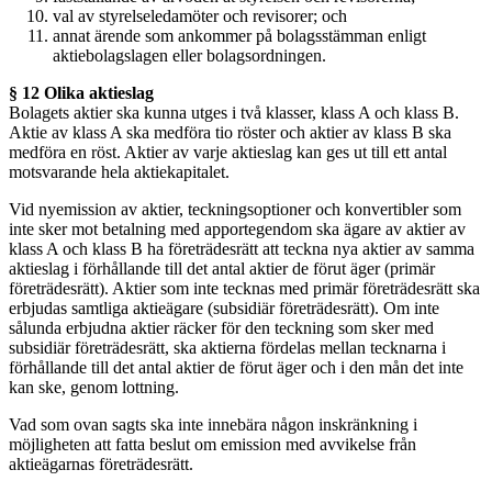
val av styrelseledamöter och revisorer; och
annat ärende som ankommer på bolagsstämman enligt
aktiebolagslagen eller bolagsordningen.
§ 12 Olika aktieslag
Bolagets aktier ska kunna utges i två klasser, klass A och klass B.
Aktie av klass A ska medföra tio röster och aktier av klass B ska
medföra en röst. Aktier av varje aktieslag kan ges ut till ett antal
motsvarande hela aktiekapitalet.
Vid nyemission av aktier, teckningsoptioner och konvertibler som
inte sker mot betalning med apportegendom ska ägare av aktier av
klass A och klass B ha företrädesrätt att teckna nya aktier av samma
aktieslag i förhållande till det antal aktier de förut äger (primär
företrädesrätt). Aktier som inte tecknas med primär företrädesrätt ska
erbjudas samtliga aktieägare (subsidiär företrädesrätt). Om inte
sålunda erbjudna aktier räcker för den teckning som sker med
subsidiär företrädesrätt, ska aktierna fördelas mellan tecknarna i
förhållande till det antal aktier de förut äger och i den mån det inte
kan ske, genom lottning.
Vad som ovan sagts ska inte innebära någon inskränkning i
möjligheten att fatta beslut om emission med avvikelse från
aktieägarnas företrädesrätt.