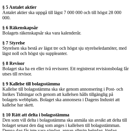
§ 5 Antalet aktier
Antalet aktier ska uppgå till lägst 7 000 000 och till högst 28 000
000.
§ 6 Räkenskapsår
Bolagets räkenskapsår ska vara kalenderår.
§ 7 Styrelse
Styrelsen ska bestå av lägst tre och högst sju styrelseledamöter, med
lägst noll och högst sju suppleanter.
§ 8 Revisor
Bolaget ska ha en eller två revisorer. Ett registrerat revisionsbolag får
utses till revisor.
§ 9 Kallelse till bolagsstämma
Kallelse till bolagsstämma ska ske genom annonsering i Post- och
Inrikes Tidningar och genom att kallelsen hålls tillgänglig på
bolagets webbplats. Bolaget ska annonsera i Dagens Industri att
kallelse har skett.
§ 10 Rätt att delta i bolagsstämma
Den som vill delta i bolagsstämma ska anmäla sin avsikt att delta till
bolaget senast den dag som anges i kallelsen till bolagsstämman.
Denna dag får inte vara söndag, annan allmän helgdag, lördag,